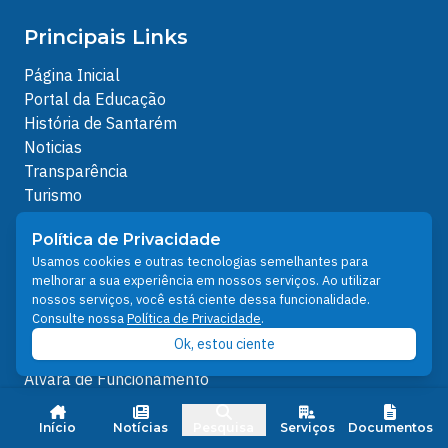
Principais Links
Página Inicial
Portal da Educação
História de Santarém
Noticias
Transparência
Turismo
Ouvidoria
Política de Privacidade
e-SIC
Usamos cookies e outras tecnologias semelhantes para
Transparência - COVID-19
melhorar a sua experiência em nossos serviços. Ao utilizar
Serviços
nossos serviços, você está ciente dessa funcionalidade.
Consulte nossa
Política de Privacidade
.
Portal de Serviços
Ok, estou ciente
IPTU e Taxa de Coleta de Lixo
Alvará de Funcionamento
Carta de Serviços ao Usuário
Santarém Digital - Central de Atendimento
Início
Notícias
Pesquisa
Serviços
Documentos