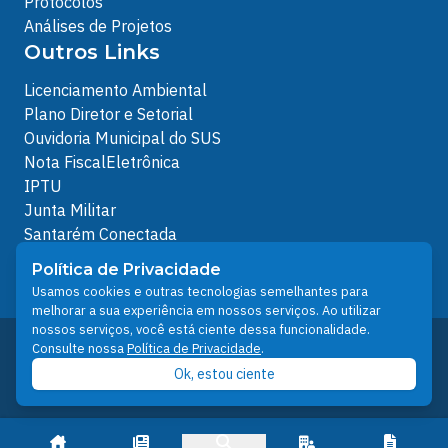
Protocolos
Análises de Projetos
Outros Links
Licenciamento Ambiental
Plano Diretor e Setorial
Ouvidoria Municipal do SUS
Nota FiscalEletrônica
IPTU
Junta Militar
Santarém Conectada
Política de Privacidade
Política de Privacidade
People illustrations by Storyset
Usamos cookies e outras tecnologias semelhantes para
melhorar a sua experiência em nossos serviços. Ao utilizar
nossos serviços, você está ciente dessa funcionalidade.
Desenvolvido pelo Núcleo Técnico de Gestão de
Consulte nossa
Política de Privacidade
.
Tecnologia da Informação - NTI
Ok, estou ciente
Prefeitura de Santarém © 2026