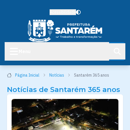
Acessibilidade
Menu
Página Inicial
Notícias
Santarém 365 anos
Notícias de Santarém 365 anos