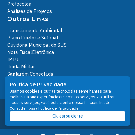
Protocolos
Análises de Projetos
Outros Links
Licenciamento Ambiental
Plano Diretor e Setorial
Ouvidoria Municipal do SUS
Nota FiscalEletrônica
IPTU
Junta Militar
Santarém Conectada
Política de Privacidade
Política de Privacidade
People illustrations by Storyset
Usamos cookies e outras tecnologias semelhantes para
melhorar a sua experiência em nossos serviços. Ao utilizar
nossos serviços, você está ciente dessa funcionalidade.
Desenvolvido pelo Núcleo Técnico de Gestão de
Consulte nossa
Política de Privacidade
.
Tecnologia da Informação - NTI
Ok, estou ciente
Prefeitura de Santarém © 2026