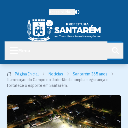
Acessibilidade
Menu
Página Inicial
Notícias
Santarém 365 anos
Iluminação do Campo do Jaderlândia amplia segurança e
fortalece o esporte em Santarém.