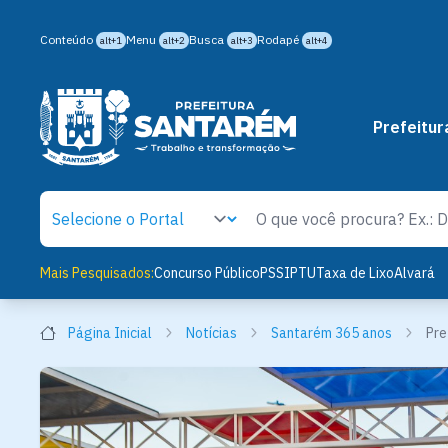
Conteúdo
Menu
Busca
Rodapé
alt+1
alt+2
alt+3
alt+4
Prefeitur
Mais Pesquisados:
Concurso Público
PSS
IPTU
Taxa de Lixo
Alvará
Página Inicial
Notícias
Santarém 365 anos
Pre