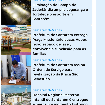
Santarém 365 anos
Iluminação do Campo do
Jaderlândia amplia segurança e
fortalece o esporte em
Santarém.
Santarém 365 anos
Prefeitura de Santarém entrega
Praça Missionário Lucas Huber,
novo espaço de lazer,
convivência e inclusão para as
famílias
Santarém 365 anos
Prefeitura de Santarém assina
Ordem de Serviço para
revitalização da Praça São
Sebastião
Santarém 365 anos
Hospital Regional Materno-
Infantil de Santarém é entregue
e marca um momento histórico