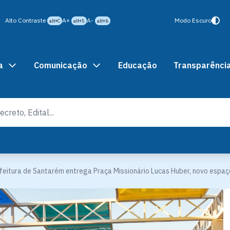
Alto Contraste
A+
A-
Modo Escuro
alt+C
alt+5
alt+6
a
Comunicação
Educação
Transparênci
feitura de Santarém entrega Praça Missionário Lucas Huber, novo espaço 