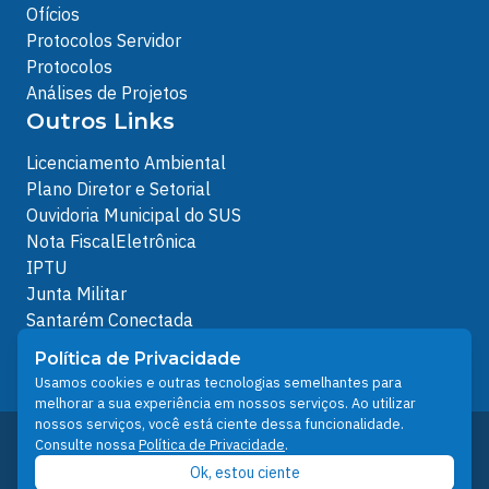
Ofícios
Protocolos Servidor
Protocolos
Análises de Projetos
Outros Links
Licenciamento Ambiental
Plano Diretor e Setorial
Ouvidoria Municipal do SUS
Nota FiscalEletrônica
IPTU
Junta Militar
Santarém Conectada
Política de Privacidade
Política de Privacidade
People illustrations by Storyset
Usamos cookies e outras tecnologias semelhantes para
melhorar a sua experiência em nossos serviços. Ao utilizar
nossos serviços, você está ciente dessa funcionalidade.
Desenvolvido pelo Núcleo Técnico de Gestão de
Consulte nossa
Política de Privacidade
.
Tecnologia da Informação - NTI
Ok, estou ciente