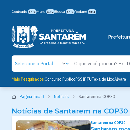
Conteúdo
Menu
Busca
Rodapé
alt+1
alt+2
alt+3
alt+4
Prefeitur
Mais Pesquisados:
Concurso Público
PSS
IPTU
Taxa de Lixo
Alvará
Página Inicial
Notícias
Santarem na COP30
Notícias de Santarem na COP30
Santarem na COP30
Santarém most