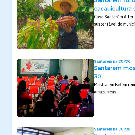
Santarém fort
cacauicultura 
Casa Santarém Alter 
sustentável do municí
Santarem na COP30
Santarém most
30
Mostra em Belém reúne
amazônicas.
Santarem na COP30