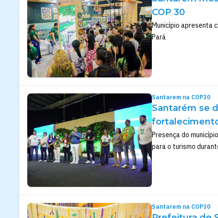
COP 30
Município apresenta cu
Pará
Santarem na COP30
Santarém se d
fortalecimento
Presença do município
para o turismo duran
Santarem na COP30
Prefeitura de