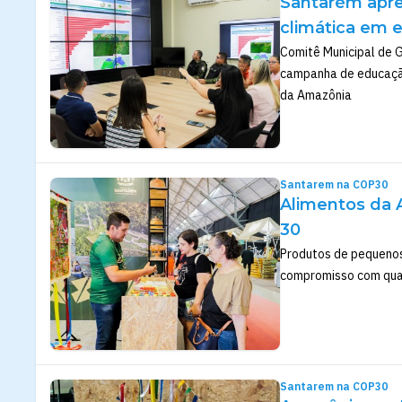
Santarém apre
climática em e
Comitê Municipal de 
campanha de educaçã
da Amazônia
Santarem na COP30
Alimentos da A
30
Produtos de pequenos
compromisso com qual
Santarem na COP30