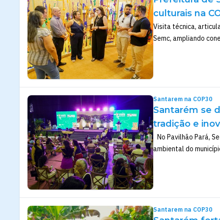
culturais na C
Visita técnica, artic
Semc, ampliando cone
Santarem na COP30
Santarém se d
tradição e ino
No Pavilhão Pará, Secr
ambiental do municípi
Santarem na COP30