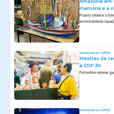
Amazônia em Pa
memória e a c
Projeto celebra a lit
ancestralidade tapajô
Santarem na COP30
Mestres da ce
à COP 30
Patrimônio milenar g
Santarem na COP30