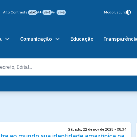
Alto Contraste
A+
A-
Modo Escuro
alt+C
alt+5
alt+6
a
Comunicação
Educação
Transparênci
Sábado, 22 de nov de 2025 - 08:34
ra ao mundo sua identidade amazônica na