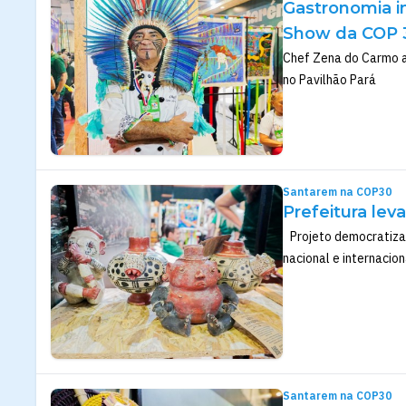
Gastronomia i
Show da COP 
Chef Zena do Carmo a
no Pavilhão Pará
Santarem na COP30
Prefeitura lev
Projeto democratiza 
nacional e internacion
Santarem na COP30