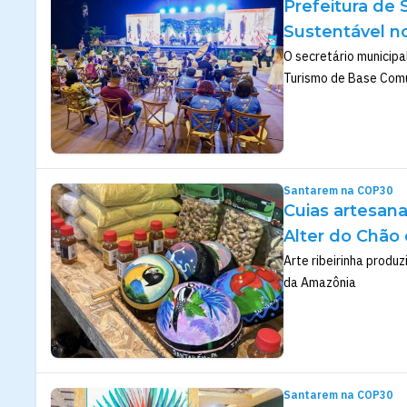
Prefeitura de 
Sustentável no
O secretário municipa
Turismo de Base Comun
Santarem na COP30
Cuias artesan
Alter do Chão 
Arte ribeirinha produz
da Amazônia
Santarem na COP30