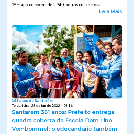
1ª Etapa compreende 2.940 metros com ciclovia
Leia Mais
361 anos de Santarém
Terça-feira, 28 de jun de 2022 - 05:16
Santarém 361 anos: Prefeito entrega
quadra coberta da Escola Dom Lino
Vombommel; o educandário também