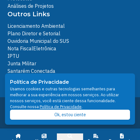
Análises de Projetos
Outros Links
Licenciamento Ambiental
Plano Diretor e Setorial
Ouvidoria Municipal do SUS
Nota FiscalEletrônica
IPTU
Junta Militar
Santarém Conectada
Política de Privacidade
Política de Privacidade
People illustrations by Storyset
Usamos cookies e outras tecnologias semelhantes para
melhorar a sua experiência em nossos serviços. Ao utilizar
nossos serviços, você está ciente dessa funcionalidade.
Desenvolvido pelo Núcleo Técnico de Gestão de
Consulte nossa
Política de Privacidade
.
Tecnologia da Informação - NTI
Ok, estou ciente
Prefeitura de Santarém © 2026