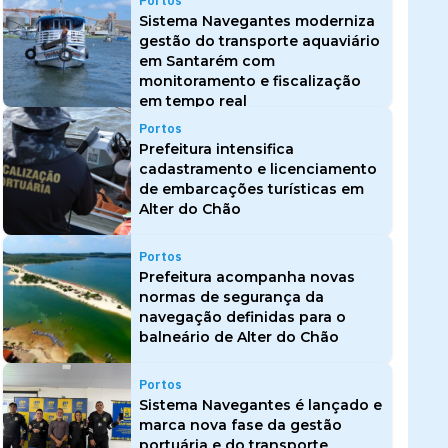
Portos
Sistema Navegantes moderniza
gestão do transporte aquaviário
em Santarém com
monitoramento e fiscalização
em tempo real
Portos
Prefeitura intensifica
cadastramento e licenciamento
de embarcações turísticas em
Alter do Chão
Portos
Prefeitura acompanha novas
normas de segurança da
navegação definidas para o
balneário de Alter do Chão
Portos
Sistema Navegantes é lançado e
marca nova fase da gestão
portuária e do transporte