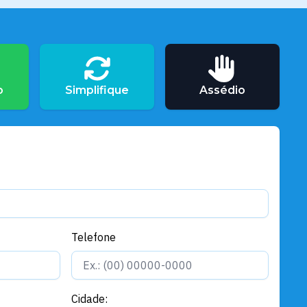
Portos
Sempta realiza ação de saúde
com foco no Novembro Azul e
oferta 150 testes rápidos
o
Simplifique
Assédio
Telefone
Cidade: