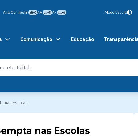
Alto Contraste
A+
A-
Modo Escuro
alt+C
alt+5
alt+6
a
Comunicação
Educação
Transparênci
ta nas Escolas
Sempta nas Escolas