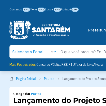
Conteúdo
Menu
Busca
Rodapé
alt+1
alt+2
alt+3
alt+4
Prefeitur
Mais Pesquisados:
Concurso Público
PSS
IPTU
Taxa de Lixo
Alvará
Página Inicial
Pautas
Lançamento do Projeto Semp
Categoria:
Portos
Lançamento do Projeto 