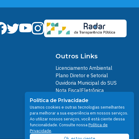
Outros Links
Licenciamento Ambiental
Plano Diretor e Setorial
Ouvidoria Municipal do SUS
Nota FiscalEletrônica
IPTU
Política de Privacidade
Junta Militar
Usamos cookies e outras tecnologias semelhantes
Santarém Conectada
para melhorar a sua experiência em nossos serviços.
Ao utilizar nossos serviços, você está ciente dessa
Política de Privacidade
funcionalidade. Consulte nossa
Política de
People illustrations by Storyset
Privacidade
.
Ok, estou ciente