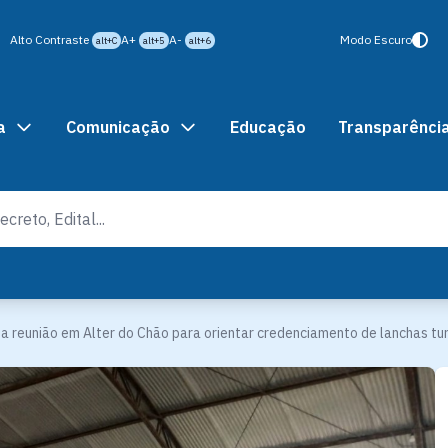
Alto Contraste
A+
A-
Modo Escuro
alt+C
alt+5
alt+6
a
Comunicação
Educação
Transparênci
za reunião em Alter do Chão para orientar credenciamento de lanchas tur