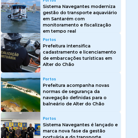
Portos
Sistema Navegantes moderniza
gestão do transporte aquaviário
em Santarém com
monitoramento e fiscalização
em tempo real
Portos
Prefeitura intensifica
cadastramento e licenciamento
de embarcações turísticas em
Alter do Chão
Portos
Prefeitura acompanha novas
normas de segurança da
navegação definidas para o
balneário de Alter do Chão
Portos
Sistema Navegantes é lançado e
marca nova fase da gestão
portuária e do transporte