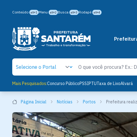
Conteúdo
Menu
Busca
Rodapé
alt+1
alt+2
alt+3
alt+4
Prefeitur
Mais Pesquisados:
Concurso Público
PSS
IPTU
Taxa de Lixo
Alvará
Página Inicial
Notícias
Portos
Prefeitura reali