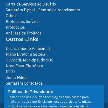
Carta de Serviços ao Usuário
Santarém Digital - Central de Atendimento
Ofícios
Protocolos Servidor
Protocolos
Análises de Projetos
Outros Links
Licenciamento Ambiental
Plano Diretor e Setorial
Ouvidoria Municipal do SUS
Nota FiscalEletrônica
IPTU
Junta Militar
Santarém Conectada
Política de Privacidade
Política de Privacidade
People illustrations by Storyset
Usamos cookies e outras tecnologias semelhantes para
melhorar a sua experiência em nossos serviços. Ao utilizar
nossos serviços, você está ciente dessa funcionalidade.