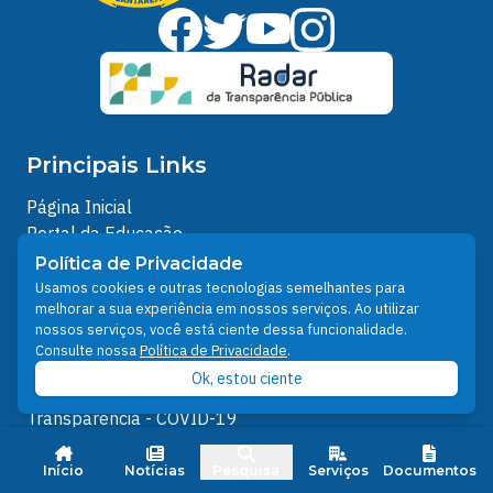
Principais Links
Página Inicial
Portal da Educação
História de Santarém
Política de Privacidade
Noticias
Usamos cookies e outras tecnologias semelhantes para
melhorar a sua experiência em nossos serviços. Ao utilizar
Transparência
nossos serviços, você está ciente dessa funcionalidade.
Turismo
Consulte nossa
Política de Privacidade
.
Ouvidoria
Ok, estou ciente
e-SIC
Transparência - COVID-19
Serviços
Início
Notícias
Pesquisa
Serviços
Documentos
Portal de Serviços