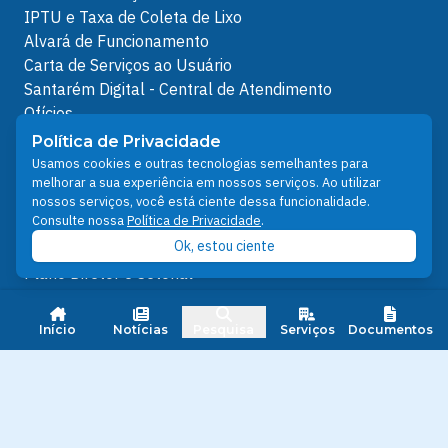
IPTU e Taxa de Coleta de Lixo
Alvará de Funcionamento
Carta de Serviços ao Usuário
Santarém Digital - Central de Atendimento
Ofícios
Protocolos Servidor
Política de Privacidade
Protocolos
Usamos cookies e outras tecnologias semelhantes para
melhorar a sua experiência em nossos serviços. Ao utilizar
Análises de Projetos
nossos serviços, você está ciente dessa funcionalidade.
Outros Links
Consulte nossa
Política de Privacidade
.
Ok, estou ciente
Licenciamento Ambiental
Plano Diretor e Setorial
Ouvidoria Municipal do SUS
Nota FiscalEletrônica
Início
Notícias
Pesquisa
Serviços
Documentos
IPTU
Junta Militar
Santarém Conectada
Política de Privacidade
People illustrations by Storyset