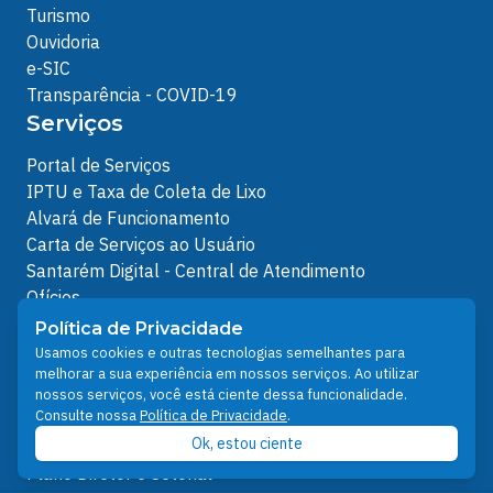
Turismo
Ouvidoria
e-SIC
Transparência - COVID-19
Serviços
Portal de Serviços
IPTU e Taxa de Coleta de Lixo
Alvará de Funcionamento
Carta de Serviços ao Usuário
Santarém Digital - Central de Atendimento
Ofícios
Protocolos Servidor
Política de Privacidade
Protocolos
Usamos cookies e outras tecnologias semelhantes para
melhorar a sua experiência em nossos serviços. Ao utilizar
Análises de Projetos
nossos serviços, você está ciente dessa funcionalidade.
Outros Links
Consulte nossa
Política de Privacidade
.
Ok, estou ciente
Licenciamento Ambiental
Plano Diretor e Setorial