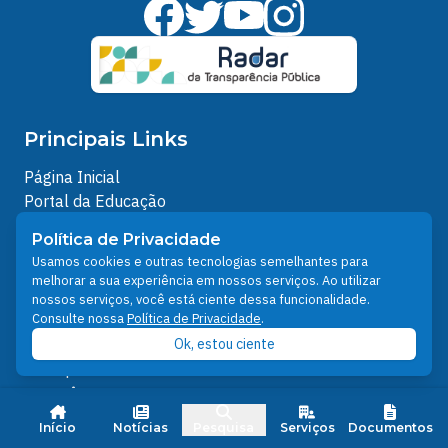
Principais Links
Página Inicial
Portal da Educação
História de Santarém
Política de Privacidade
Noticias
Usamos cookies e outras tecnologias semelhantes para
Transparência
melhorar a sua experiência em nossos serviços. Ao utilizar
Turismo
nossos serviços, você está ciente dessa funcionalidade.
Consulte nossa
Política de Privacidade
.
Ouvidoria
e-SIC
Ok, estou ciente
Transparência - COVID-19
Serviços
Início
Notícias
Pesquisa
Serviços
Documentos
Portal de Serviços