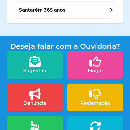
Santarém 365 anos
Deseja falar com a Ouvidoria?
Sugestão
Elogio
Denúncia
Reclamação