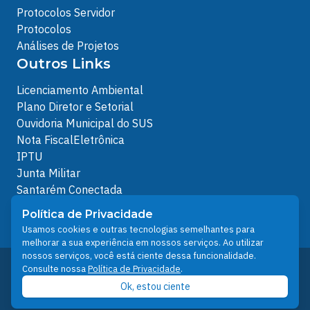
Protocolos Servidor
Protocolos
Análises de Projetos
Outros Links
Licenciamento Ambiental
Plano Diretor e Setorial
Ouvidoria Municipal do SUS
Nota FiscalEletrônica
IPTU
Junta Militar
Santarém Conectada
Política de Privacidade
Política de Privacidade
People illustrations by Storyset
Usamos cookies e outras tecnologias semelhantes para
melhorar a sua experiência em nossos serviços. Ao utilizar
nossos serviços, você está ciente dessa funcionalidade.
Desenvolvido pelo Núcleo Técnico de Gestão de
Consulte nossa
Política de Privacidade
.
Tecnologia da Informação - NTI
Ok, estou ciente
Prefeitura de Santarém © 2026