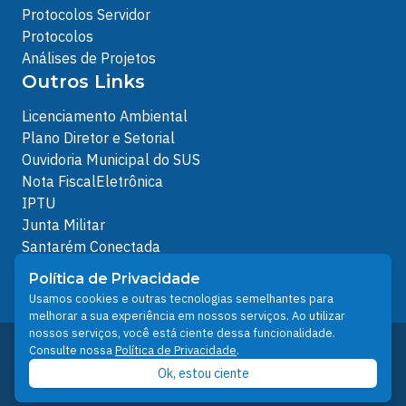
Protocolos Servidor
Protocolos
Análises de Projetos
Outros Links
Licenciamento Ambiental
Plano Diretor e Setorial
Ouvidoria Municipal do SUS
Nota FiscalEletrônica
IPTU
Junta Militar
Santarém Conectada
Política de Privacidade
Política de Privacidade
People illustrations by Storyset
Usamos cookies e outras tecnologias semelhantes para
melhorar a sua experiência em nossos serviços. Ao utilizar
nossos serviços, você está ciente dessa funcionalidade.
Desenvolvido pelo Núcleo Técnico de Gestão de
Consulte nossa
Política de Privacidade
.
Tecnologia da Informação - NTI
Ok, estou ciente
Prefeitura de Santarém © 2026