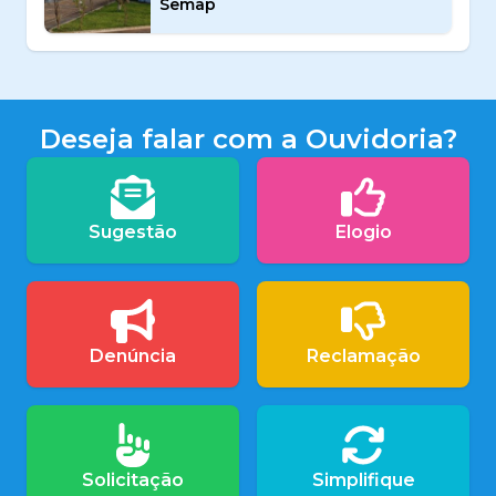
Semap
Deseja falar com a Ouvidoria?
Sugestão
Elogio
Denúncia
Reclamação
Solicitação
Simplifique