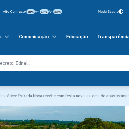
Alto Contraste
A+
A-
Modo Escuro
alt+C
alt+5
alt+6
a
Comunicação
Educação
Transparênci
 histórico: Estrada Nova recebe com festa novo sistema de abastecime