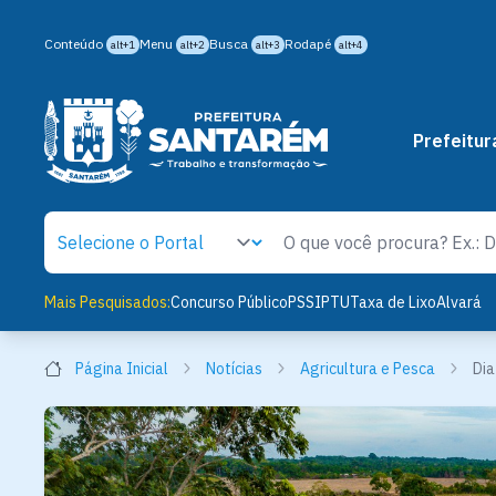
Conteúdo
Menu
Busca
Rodapé
alt+1
alt+2
alt+3
alt+4
Prefeitur
Mais Pesquisados:
Concurso Público
PSS
IPTU
Taxa de Lixo
Alvará
Página Inicial
Notícias
Agricultura e Pesca
Dia