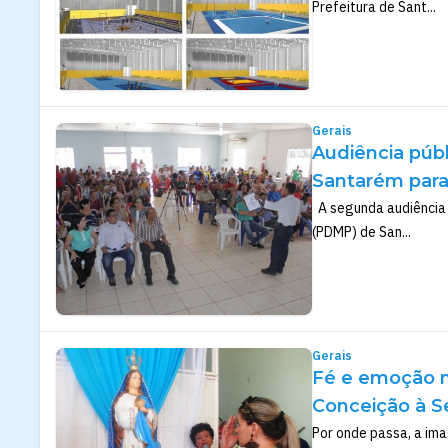
Prefeitura de Sant...
Gerais
Audiência públ
Santarém para 
A segunda audiência p
(PDMP) de San...
Gerais
Fé e emoção na
Conceição à 
Por onde passa, a im