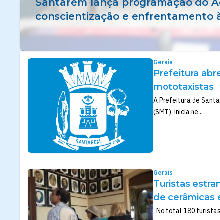
Santarém lança programação do Ag
conscientização e enfrentamento à
Gerais
Prefeitura abr
mototaxistas
A Prefeitura de Santa
(SMT), inicia ne...
Gerais
Turistas estr
de cerâmicas 
No total 180 turistas