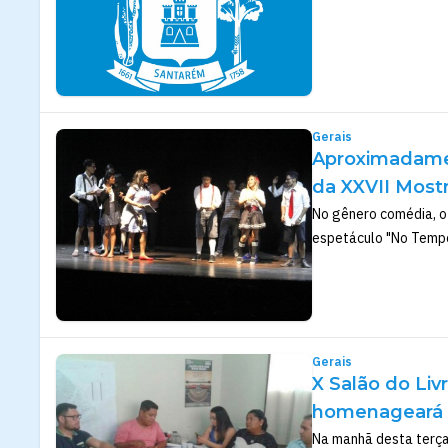
Gerais
Aproximadamen
da XXVII Most
No gênero comédia, o
espetáculo "No Tempo
Gerais
X Salão do Li
homenageará 
Na manhã desta terça-