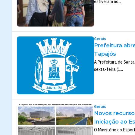
estiveram no...
Gerais
Prefeitura abr
Tapajós
A Prefeitura de Santa
sexta-feira (1...
Gerais
Novos recursos
Iniciação ao E
O Ministério do Espor