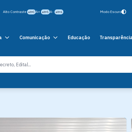
Alto Contraste
A+
A-
Modo Escuro
alt+C
alt+5
alt+6
a
Comunicação
Educação
Transparênci