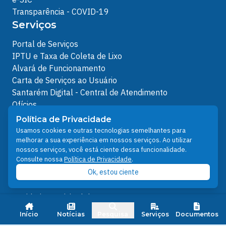
Transparência - COVID-19
Serviços
Portal de Serviços
IPTU e Taxa de Coleta de Lixo
Alvará de Funcionamento
Carta de Serviços ao Usuário
Santarém Digital - Central de Atendimento
Ofícios
Protocolos Servidor
Política de Privacidade
Protocolos
Usamos cookies e outras tecnologias semelhantes para
melhorar a sua experiência em nossos serviços. Ao utilizar
Análises de Projetos
nossos serviços, você está ciente dessa funcionalidade.
Outros Links
Consulte nossa
Política de Privacidade
.
Ok, estou ciente
Licenciamento Ambiental
Plano Diretor e Setorial
Ouvidoria Municipal do SUS
Nota FiscalEletrônica
Início
Notícias
Pesquisa
Serviços
Documentos
IPTU