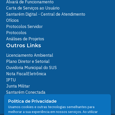
Alvará de Funcionamento
Carta de Serviços ao Usuário
Santarém Digital - Central de Atendimento
Ofícios
Protocolos Servidor
Protocolos
Análises de Projetos
Outros Links
Licenciamento Ambiental
Plano Diretor e Setorial
Ouvidoria Municipal do SUS
Nota FiscalEletrônica
IPTU
Junta Militar
Santarém Conectada
Política de Privacidade
Política de Privacidade
People illustrations by Storyset
Usamos cookies e outras tecnologias semelhantes para
melhorar a sua experiência em nossos serviços. Ao utilizar