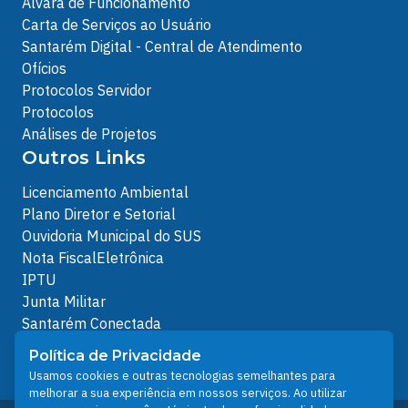
Alvará de Funcionamento
Carta de Serviços ao Usuário
Santarém Digital - Central de Atendimento
Ofícios
Protocolos Servidor
Protocolos
Análises de Projetos
Outros Links
Licenciamento Ambiental
Plano Diretor e Setorial
Ouvidoria Municipal do SUS
Nota FiscalEletrônica
IPTU
Junta Militar
Santarém Conectada
Política de Privacidade
Política de Privacidade
People illustrations by Storyset
Usamos cookies e outras tecnologias semelhantes para
melhorar a sua experiência em nossos serviços. Ao utilizar