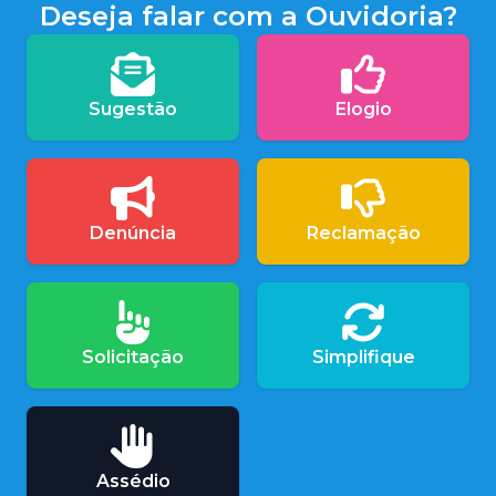
Deseja falar com a Ouvidoria?
Sugestão
Elogio
Denúncia
Reclamação
Solicitação
Simplifique
Assédio