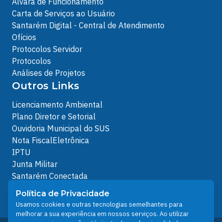
Alvará de Funcionamento
Carta de Serviços ao Usuário
Santarém Digital - Central de Atendimento
Ofícios
Protocolos Servidor
Protocolos
Análises de Projetos
Outros Links
Licenciamento Ambiental
Plano Diretor e Setorial
Ouvidoria Municipal do SUS
Nota FiscalEletrônica
IPTU
Junta Militar
Santarém Conectada
Política de Privacidade
Política de Privacidade
People illustrations by Storyset
Usamos cookies e outras tecnologias semelhantes para
melhorar a sua experiência em nossos serviços. Ao utilizar