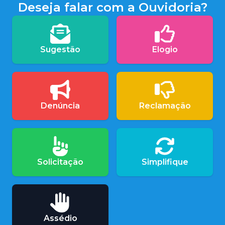
Deseja falar com a Ouvidoria?
Sugestão
Elogio
Denúncia
Reclamação
Solicitação
Simplifique
Assédio