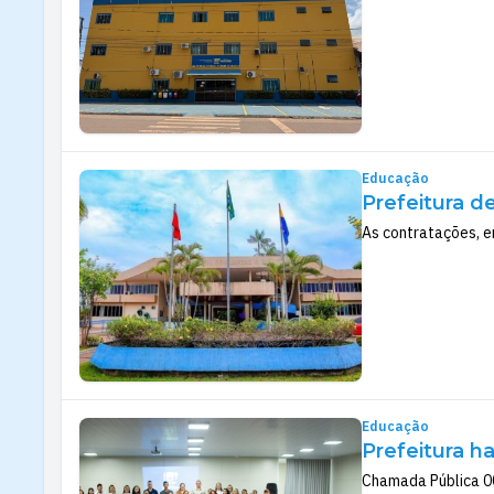
Educação
Prefeitura d
As contratações, e
Educação
Prefeitura ha
Chamada Pública 00