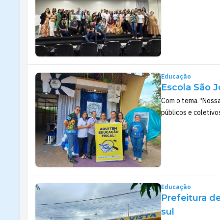
Educação
Escola São J
Com o tema “Nossa 
públicos e coletivo
Educação
Prefeitura d
sul