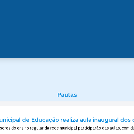
Pautas
unicipal de Educação realiza aula inaugural dos c
sores do ensino regular da rede municipal participarão das aulas, com 