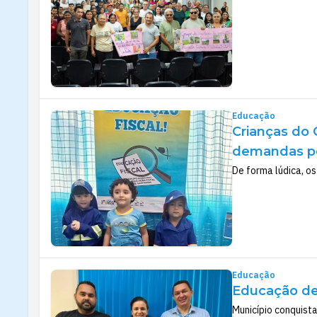
Educação
Crianças do 
demandas po
De forma lúdica, o
Educação
Educação de
Município conquist