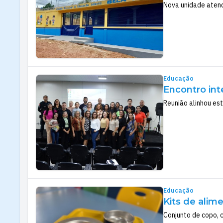
Nova unidade atend
Educação
Encontro int
Reunião alinhou es
Educação
Kits de alim
Conjunto de copo, 