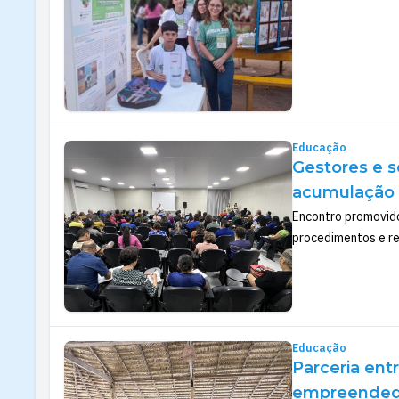
Educação
Gestores e s
acumulação 
Encontro promovido
procedimentos e re
Educação
Parceria ent
empreendedo