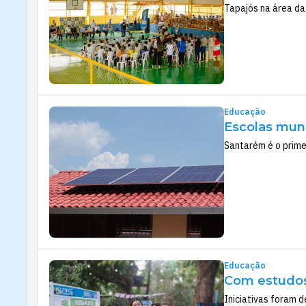
Tapajós na área da
Educação
Escolas muni
Santarém é o prime
Educação
Com estudos 
Iniciativas foram 