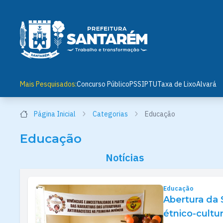
Mais Pesquisados:
Concurso Público
PSS
IPTU
Taxa de Lixo
Alvará
Página Inicial
Categorias
Educação
Educação
Notícias
Educação
Abertura da 
étnico-cultur