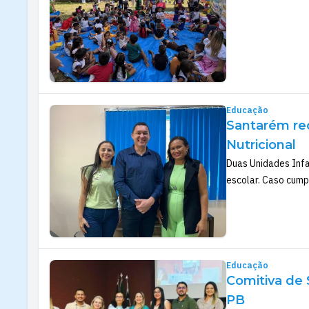
Educação
Santarém re
Nutricional
Duas Unidades Infa
escolar. Caso cump
Educação
Comitiva de 
PB