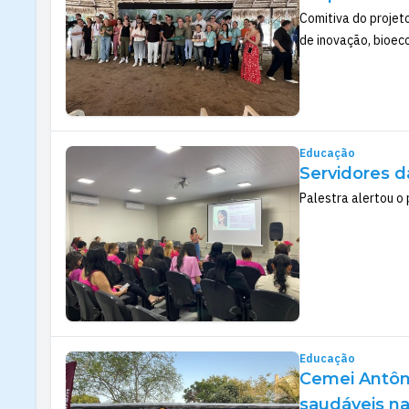
Comitiva do projet
de inovação, bioe
Educação
Servidores d
Palestra alertou o
Educação
Cemei Antôni
saudáveis na