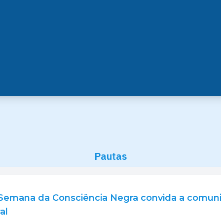
Pautas
Semana da Consciência Negra convida a comunid
al