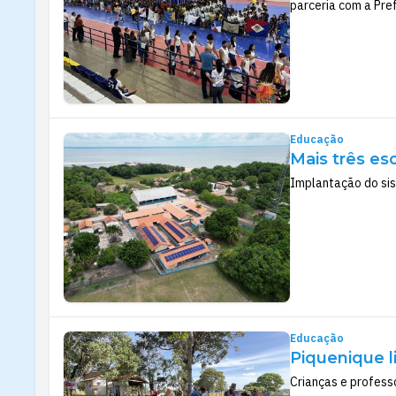
parceria com a Pre
Educação
Mais três es
Implantação do sis
Educação
Piquenique l
Crianças e profess