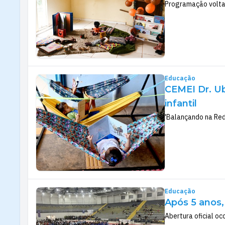
Programação voltad
Educação
CEMEI Dr. Ub
infantil
'Balançando na Red
Educação
Após 5 anos,
Abertura oficial o