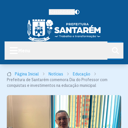
Acessibilidade
Menu
Página Inicial
Notícias
Educação
Prefeitura de Santarém comemora Dia do Professor com
conquistas e investimentos na educação municipal