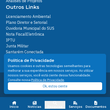
Análises de Projetos
Outros Links
Licenciamento Ambiental
Plano Diretor e Setorial
Ouvidoria Municipal do SUS
Nota FiscalEletrônica
IPTU
Junta Militar
Santarém Conectada
Política de Privacidade
Política de Privacidade
People illustrations by Storyset
Usamos cookies e outras tecnologias semelhantes para
melhorar a sua experiência em nossos serviços. Ao utilizar
nossos serviços, você está ciente dessa funcionalidade.
Desenvolvido pelo Núcleo Técnico de Gestão de
Consulte nossa
Política de Privacidade
.
Tecnologia da Informação - NTI
Ok, estou ciente
Prefeitura de Santarém © 2026
Início
Notícias
Pesquisa
Serviços
Documentos