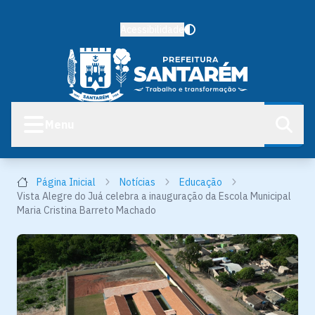
Acessibilidade
Menu
Página Inicial
Notícias
Educação
Vista Alegre do Juá celebra a inauguração da Escola Municipal
Maria Cristina Barreto Machado