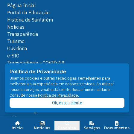
Página Inicial
Portal da Educação
História de Santarém
Noticias
Transparência
Turismo
Ouvidoria
e-SIC
Transparência - COVID-19
Serviços
Política de Privacidade
Usamos cookies e outras tecnologias semelhantes para
Portal de Serviços
melhorar a sua experiência em nossos serviços. Ao utilizar
IPTU e Taxa de Coleta de Lixo
nossos serviços, você está ciente dessa funcionalidade.
Consulte nossa
Política de Privacidade
.
Alvará de Funcionamento
Ok, estou ciente
Carta de Serviços ao Usuário
Santarém Digital - Central de Atendimento
Ofícios
Protocolos Servidor
Início
Notícias
Pesquisa
Serviços
Documentos
Protocolos