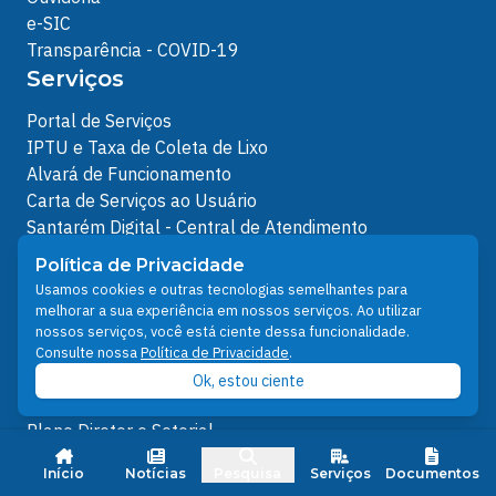
e-SIC
Transparência - COVID-19
Serviços
Portal de Serviços
IPTU e Taxa de Coleta de Lixo
Alvará de Funcionamento
Carta de Serviços ao Usuário
Santarém Digital - Central de Atendimento
Ofícios
Política de Privacidade
Protocolos Servidor
Usamos cookies e outras tecnologias semelhantes para
Protocolos
melhorar a sua experiência em nossos serviços. Ao utilizar
nossos serviços, você está ciente dessa funcionalidade.
Análises de Projetos
Consulte nossa
Política de Privacidade
.
Outros Links
Ok, estou ciente
Licenciamento Ambiental
Plano Diretor e Setorial
Ouvidoria Municipal do SUS
Início
Notícias
Pesquisa
Serviços
Documentos
Nota FiscalEletrônica