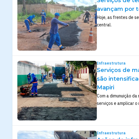
Serviços de te
avançam por 
Hoje, as frentes de s
central.
Infraestrutura
Serviços de ma
são intensific
Mapiri
Com a dimunuição da r
serviços e amplicar o
Infraestrutura