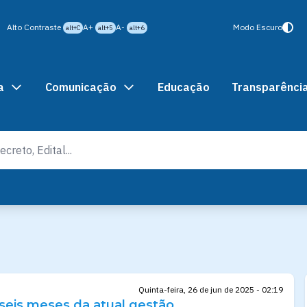
Alto Contraste
A+
A-
Modo Escuro
alt+C
alt+5
alt+6
a
Comunicação
Educação
Transparênci
Quinta-feira, 26 de jun de 2025 - 02:19
seis meses da atual gestão,