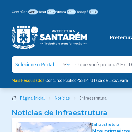
Conteúdo
Menu
Busca
Rodapé
alt+1
alt+2
alt+3
alt+4
Prefeitur
Mais Pesquisados:
Concurso Público
PSS
IPTU
Taxa de Lixo
Alvará
Página Inicial
Notícias
Infraestrutura
Notícias de Infraestrutura
Infraestrutura
Nos primeiros 