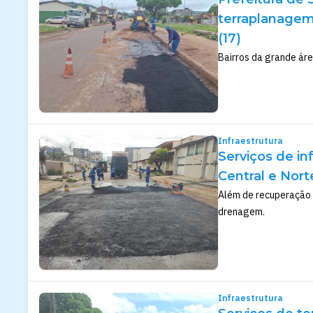
terraplanagem
(17)
Bairros da grande á
Infraestrutura
Serviços de i
Central e Nor
Além de recuperação 
drenagem.
Infraestrutura