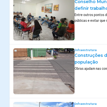
Conselho Muni
definir trabalh
Entre outros pontos 
públicas e evitar qu
Infraestrutura
Construções d
população
Obras ajudam nas con
Infraestrutura