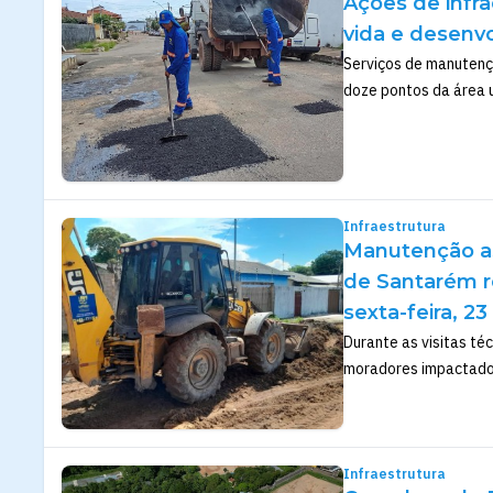
Ações de infr
vida e desenv
Serviços de manutençã
doze pontos da área u
Infraestrutura
Manutenção asf
de Santarém r
sexta-feira, 23
Durante as visitas té
moradores impactados
Infraestrutura