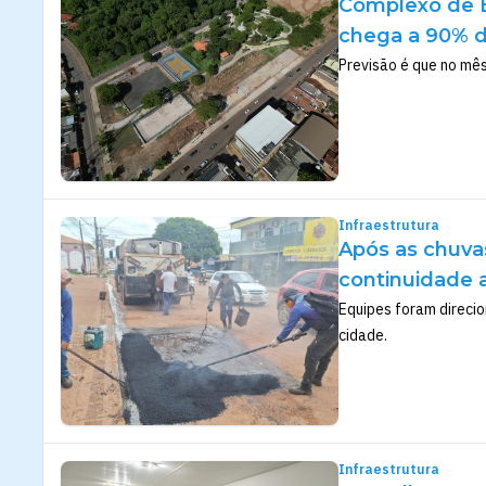
Complexo de E
chega a 90% d
Previsão é que no mês
Infraestrutura
Após as chuvas
continuidade a
Equipes foram direcio
cidade.
Infraestrutura