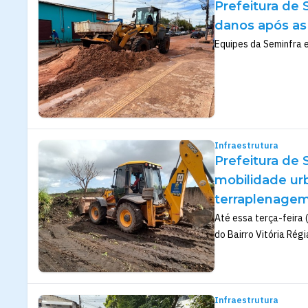
Prefeitura de 
danos após as
Equipes da Seminfra e
Infraestrutura
Prefeitura de 
mobilidade ur
terraplenage
Até essa terça-feira 
do Bairro Vitória Régi
Infraestrutura