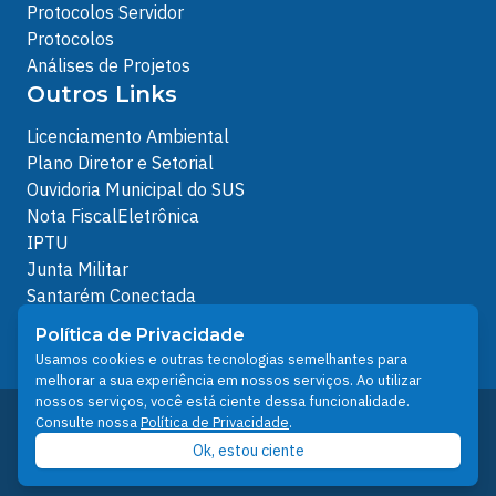
Protocolos Servidor
Protocolos
Análises de Projetos
Outros Links
Licenciamento Ambiental
Plano Diretor e Setorial
Ouvidoria Municipal do SUS
Nota FiscalEletrônica
IPTU
Junta Militar
Santarém Conectada
Política de Privacidade
Política de Privacidade
People illustrations by Storyset
Usamos cookies e outras tecnologias semelhantes para
melhorar a sua experiência em nossos serviços. Ao utilizar
nossos serviços, você está ciente dessa funcionalidade.
Desenvolvido pelo Núcleo Técnico de Gestão de
Consulte nossa
Política de Privacidade
.
Tecnologia da Informação - NTI
Ok, estou ciente
Prefeitura de Santarém © 2026