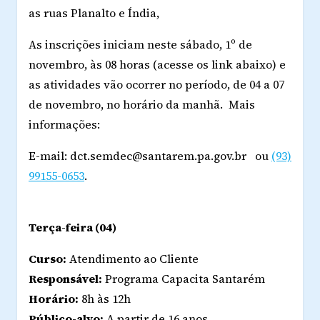
as ruas Planalto e Índia,
As inscrições iniciam neste sábado, 1º de
novembro, às 08 horas (acesse os link abaixo) e
as atividades vão ocorrer no período, de 04 a 07
de novembro, no horário da manhã. Mais
informações:
E-mail: dct.semdec@santarem.pa.gov.br ou
(93)
99155-0653
.
Terça-feira (04)
Curso:
Atendimento ao Cliente
Responsável:
Programa Capacita Santarém
Horário:
8h às 12h
Público-alvo:
A partir de 16 anos