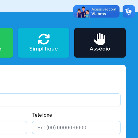
Santarém 364 anos
Puxirum ganha reforço:
Prefeitura de Santarém investe
em maquinário para garantir
mobilidade e trafegabilidade
nos bairros e na zona rural
Santarém 364 anos
Nova quadra coberta da Escola
o
Simplifique
Assédio
Caetano Braga beneficiará
moradores de 17 comunidades
da região do Ituqui
Santarém 364 anos
Prefeitura realiza sonho de 31
anos e entrega nova escola no
planalto santareno
Telefone
Santarém 364 anos
Governador Helder Barbalho, em
parceria com a Prefeitura de
Santarém, anuncia a retomada