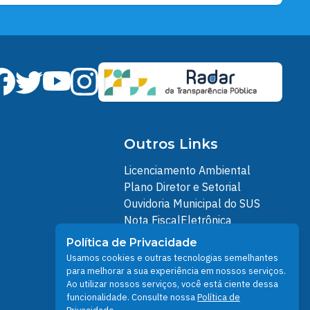
Santarém 364 anos
Comunidade Santarém-Miri, na
região do Ituqui, festeja quadra
coberta da escola, inaugurada
pelo prefeito Zé Maria Tapajós
Outros Links
Licenciamento Ambiental
Plano Diretor e Setorial
Ouvidoria Municipal do SUS
Nota FiscalEletrônica
IPTU
Política de Privacidade
Junta Militar
Usamos cookies e outras tecnologias semelhantes
Santarém Conectada
para melhorar a sua experiência em nossos serviços.
Ao utilizar nossos serviços, você está ciente dessa
Política de Privacidade
funcionalidade. Consulte nossa
Política de
People illustrations by Storyset