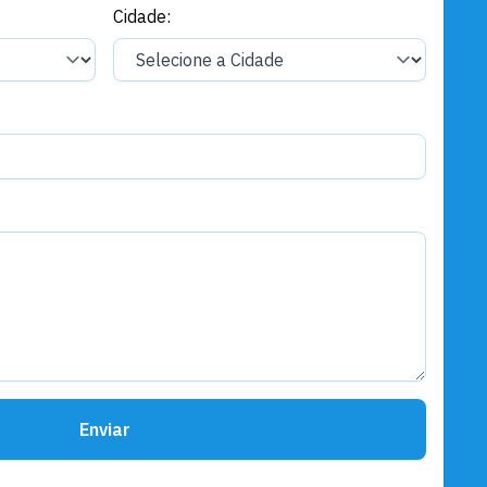
Cidade:
das obras do Hospital Materno-
Infantil
Santarém 364 anos
Capacita Santarém celebra a
formação de mais de 300
profissionais qualificados
Santarém 364 anos
Com nova estrutura, UBS do Anã
é entregue à população e
reforça cuidado em saúde no
Rio Arapiuns
Santarém 364 anos
Culto em Ação de Graças celebra
os 364 anos de Santarém com
fé e gratidão
Enviar