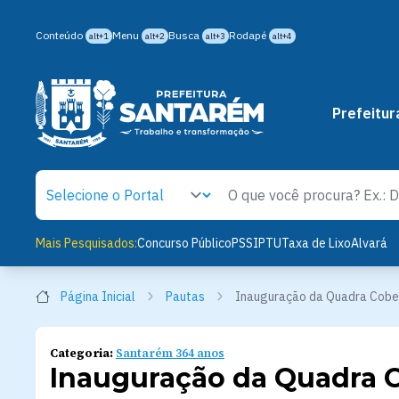
Conteúdo
Menu
Busca
Rodapé
alt+1
alt+2
alt+3
alt+4
Prefeitur
Mais Pesquisados:
Concurso Público
PSS
IPTU
Taxa de Lixo
Alvará
Página Inicial
Pautas
Inauguração da Quadra Cobe
Categoria:
Santarém 364 anos
Inauguração da Quadra 