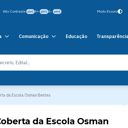
Alto Contraste
A+
A-
Modo Escuro
alt+C
alt+5
alt+6
a
Comunicação
Educação
Transparênci
rta da Escola Osman Bentes
Coberta da Escola Osman