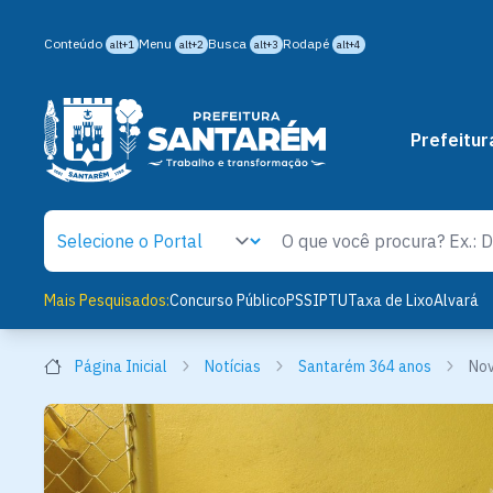
Conteúdo
Menu
Busca
Rodapé
alt+1
alt+2
alt+3
alt+4
Prefeitur
Mais Pesquisados:
Concurso Público
PSS
IPTU
Taxa de Lixo
Alvará
Página Inicial
Notícias
Santarém 364 anos
Nov