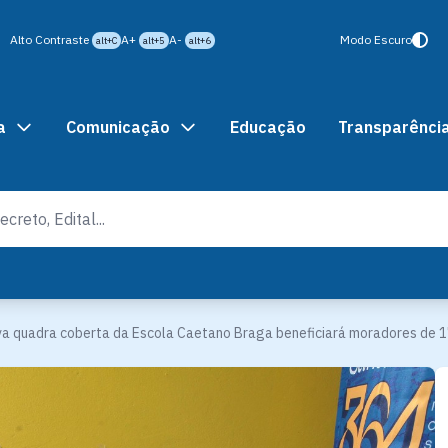
Alto Contraste
A+
A-
Modo Escuro
alt+C
alt+5
alt+6
a
Comunicação
Educação
Transparênci
a quadra coberta da Escola Caetano Braga beneficiará moradores de 1