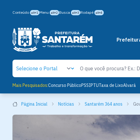
Conteúdo
Menu
Busca
Rodapé
alt+1
alt+2
alt+3
alt+4
Prefeitur
Mais Pesquisados:
Concurso Público
PSS
IPTU
Taxa de Lixo
Alvará
Página Inicial
Notícias
Santarém 364 anos
Gov