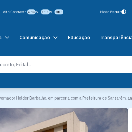
Alto Contraste
A+
A-
Modo Escuro
alt+C
alt+5
alt+6
a
Comunicação
Educação
Transparênci
ernador Helder Barbalho, em parceria com a Prefeitura de Santarém, an