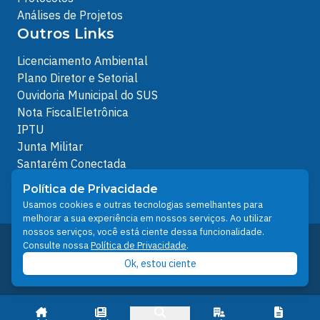
Análises de Projetos
Outros Links
Licenciamento Ambiental
Plano Diretor e Setorial
Ouvidoria Municipal do SUS
Nota FiscalEletrônica
IPTU
Junta Militar
Santarém Conectada
Política de Privacidade
Política de Privacidade
People illustrations by Storyset
Usamos cookies e outras tecnologias semelhantes para
melhorar a sua experiência em nossos serviços. Ao utilizar
nossos serviços, você está ciente dessa funcionalidade.
Desenvolvido pelo Núcleo Técnico de Gestão de
Consulte nossa
Política de Privacidade
.
Tecnologia da Informação - NTI
Ok, estou ciente
Prefeitura de Santarém © 2026