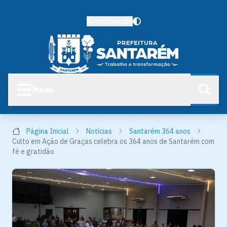
Acessibilidade
Menu
Página Inicial
Notícias
Santarém 364 anos
Culto em Ação de Graças celebra os 364 anos de Santarém com
fé e gratidão