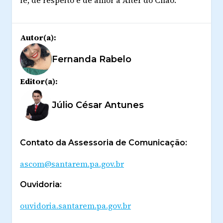
fé, de respeito e de amor à Alter do Chão.
Autor(a):
Fernanda Rabelo
Editor(a):
Júlio César Antunes
Contato da Assessoria de Comunicação:
ascom@santarem.pa.gov.br
Ouvidoria:
ouvidoria.santarem.pa.gov.br