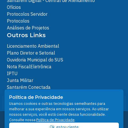
Santarém Digital - Central de Atendimento
Ofícios
Protocolos Servidor
Protocolos
Análises de Projetos
Outros Links
Licenciamento Ambiental
Plano Diretor e Setorial
Ouvidoria Municipal do SUS
Nota FiscalEletrônica
IPTU
Junta Militar
Santarém Conectada
Política de Privacidade
Política de Privacidade
People illustrations by Storyset
Usamos cookies e outras tecnologias semelhantes para
melhorar a sua experiência em nossos serviços. Ao utilizar
nossos serviços, você está ciente dessa funcionalidade.
Desenvolvido pelo Núcleo Técnico de Gestão de
Consulte nossa
Política de Privacidade
.
Tecnologia da Informação - NTI
Ok, estou ciente