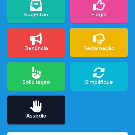
Sugestão
Elogio
Denúncia
Reclamação
Solicitação
Simplifique
Assédio