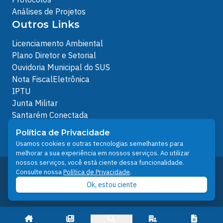
Análises de Projetos
Outros Links
Licenciamento Ambiental
Plano Diretor e Setorial
Ouvidoria Municipal do SUS
Nota FiscalEletrônica
IPTU
Junta Militar
Santarém Conectada
Política de Privacidade
Política de Privacidade
People illustrations by Storyset
Usamos cookies e outras tecnologias semelhantes para
melhorar a sua experiência em nossos serviços. Ao utilizar
nossos serviços, você está ciente dessa funcionalidade.
Desenvolvido pelo Núcleo Técnico de Gestão de
Consulte nossa
Política de Privacidade
.
Tecnologia da Informação - NTI
Ok, estou ciente
Prefeitura de Santarém © 2026