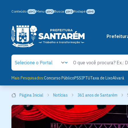
Conteúdo
Menu
Busca
Rodapé
alt+1
alt+2
alt+3
alt+4
Prefeitur
Mais Pesquisados:
Concurso Público
PSS
IPTU
Taxa de Lixo
Alvará
Página Inicial
Notícias
361 anos de Santarém