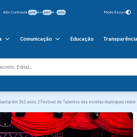
Alto Contraste
A+
A-
Modo Escuro
alt+C
alt+5
alt+6
a
Comunicação
Educação
Transparênci
Santarém 361 anos: I Festival de Talentos das escolas municipais reúne 