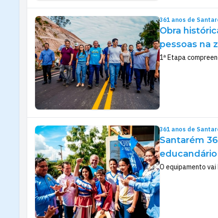
361 anos de Santa
Obra históri
pessoas na 
1ª Etapa compreend
361 anos de Santa
Santarém 36
educandário
O equipamento vai 