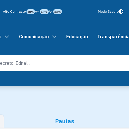
Alto Contraste
A+
A-
Modo Escuro
alt+C
alt+5
alt+6
a
Comunicação
Educação
Transparênci
Pautas