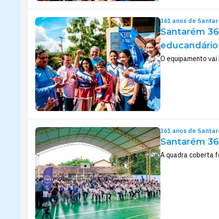
361 anos de Santa
Santarém 36
educandário
O equipamento vai 
361 anos de Santa
Santarém 361
A quadra coberta f