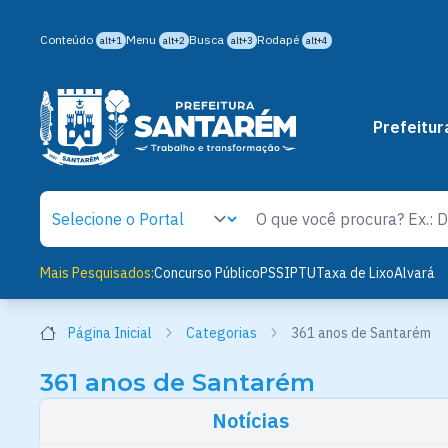
Conteúdo
Menu
Busca
Rodapé
alt+1
alt+2
alt+3
alt+4
Prefeitur
Mais Pesquisados:
Concurso Público
PSS
IPTU
Taxa de Lixo
Alvará
Página Inicial
Categorias
361 anos de Santarém
361 anos de Santarém
Notícias