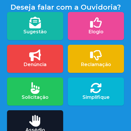
Deseja falar com a Ouvidoria?
Sugestão
Elogio
Denúncia
Reclamação
Solicitação
Simplifique
Assédio