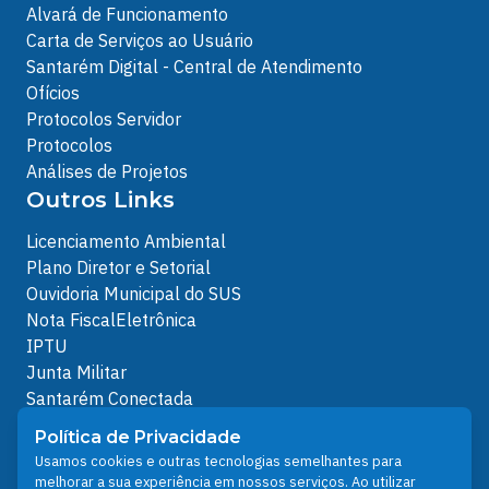
Alvará de Funcionamento
Carta de Serviços ao Usuário
Santarém Digital - Central de Atendimento
Ofícios
Protocolos Servidor
Protocolos
Análises de Projetos
Outros Links
Licenciamento Ambiental
Plano Diretor e Setorial
Ouvidoria Municipal do SUS
Nota FiscalEletrônica
IPTU
Junta Militar
Santarém Conectada
Política de Privacidade
Política de Privacidade
People illustrations by Storyset
Usamos cookies e outras tecnologias semelhantes para
melhorar a sua experiência em nossos serviços. Ao utilizar