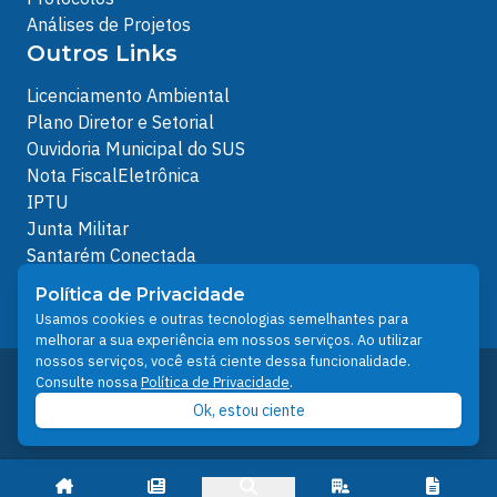
Análises de Projetos
Outros Links
Licenciamento Ambiental
Plano Diretor e Setorial
Ouvidoria Municipal do SUS
Nota FiscalEletrônica
IPTU
Junta Militar
Santarém Conectada
Política de Privacidade
Política de Privacidade
People illustrations by Storyset
Usamos cookies e outras tecnologias semelhantes para
melhorar a sua experiência em nossos serviços. Ao utilizar
nossos serviços, você está ciente dessa funcionalidade.
Desenvolvido pelo Núcleo Técnico de Gestão de
Consulte nossa
Política de Privacidade
.
Tecnologia da Informação - NTI
Ok, estou ciente
Prefeitura de Santarém © 2026