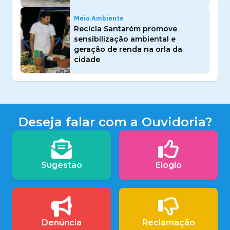
Meio Ambiente
Recicla Santarém promove
sensibilização ambiental e
geração de renda na orla da
cidade
Deseja falar com a Ouvidoria?
Sugestão
Elogio
Denúncia
Reclamação