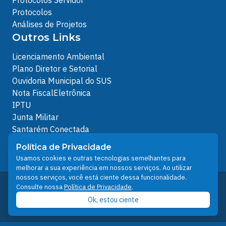
Protocolos Servidor
Protocolos
Análises de Projetos
Outros Links
Licenciamento Ambiental
Plano Diretor e Setorial
Ouvidoria Municipal do SUS
Nota FiscalEletrônica
IPTU
Junta Militar
Santarém Conectada
Política de Privacidade
Política de Privacidade
People illustrations by Storyset
Usamos cookies e outras tecnologias semelhantes para
melhorar a sua experiência em nossos serviços. Ao utilizar
nossos serviços, você está ciente dessa funcionalidade.
Desenvolvido pelo Núcleo Técnico de Gestão de
Consulte nossa
Política de Privacidade
.
Tecnologia da Informação - NTI
Ok, estou ciente
Prefeitura de Santarém © 2026