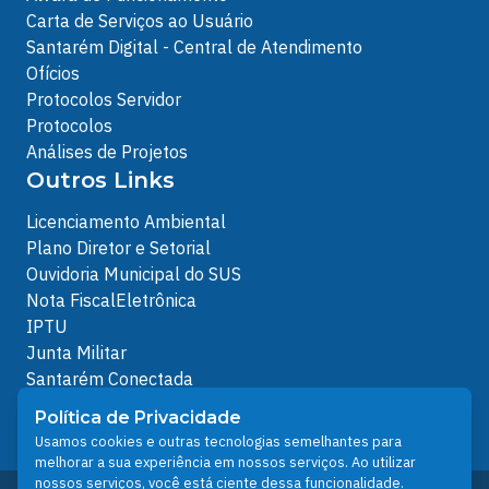
Carta de Serviços ao Usuário
Santarém Digital - Central de Atendimento
Ofícios
Protocolos Servidor
Protocolos
Análises de Projetos
Outros Links
Licenciamento Ambiental
Plano Diretor e Setorial
Ouvidoria Municipal do SUS
Nota FiscalEletrônica
IPTU
Junta Militar
Santarém Conectada
Política de Privacidade
Política de Privacidade
People illustrations by Storyset
Usamos cookies e outras tecnologias semelhantes para
melhorar a sua experiência em nossos serviços. Ao utilizar
nossos serviços, você está ciente dessa funcionalidade.