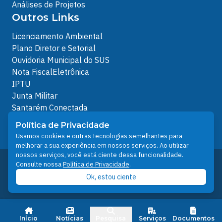
Análises de Projetos
Outros Links
Licenciamento Ambiental
Plano Diretor e Setorial
Ouvidoria Municipal do SUS
Nota FiscalEletrônica
IPTU
Junta Militar
Santarém Conectada
Política de Privacidade
Política de Privacidade
People illustrations by Storyset
Usamos cookies e outras tecnologias semelhantes para
melhorar a sua experiência em nossos serviços. Ao utilizar
nossos serviços, você está ciente dessa funcionalidade.
Desenvolvido pelo Núcleo Técnico de Gestão de
Consulte nossa
Política de Privacidade
.
Tecnologia da Informação - NTI
Ok, estou ciente
Prefeitura de Santarém © 2026
Início
Notícias
Pesquisa
Serviços
Documentos