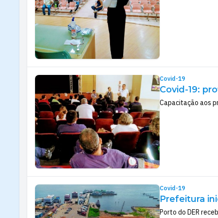
Covid-19
Covid-19: pr
Capacitação aos pr
Covid-19
Prefeitura i
Porto do DER receb