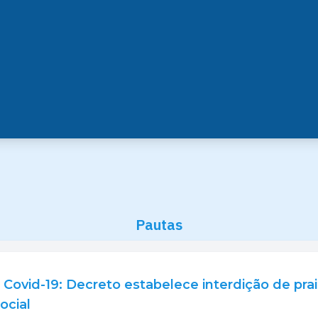
Pautas
- Covid-19: Decreto estabelece interdição de pra
ocial