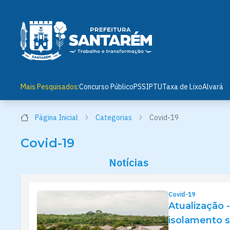
Mais Pesquisados:
Concurso Público
PSS
IPTU
Taxa de Lixo
Alvará
Página Inicial
Categorias
Covid-19
Covid-19
Notícias
Covid-19
Atualização 
isolamento s