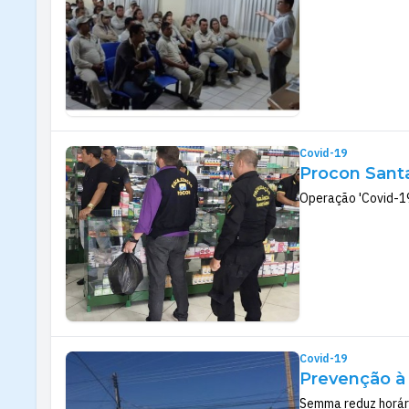
Covid-19
Procon Santa
Operação 'Covid-19'
Covid-19
Prevenção à 
Semma reduz horári