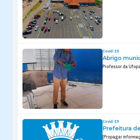
Covid-19
Abrigo munic
Professor da Ufopa
Covid-19
Prefeitura d
[Propagar informaç