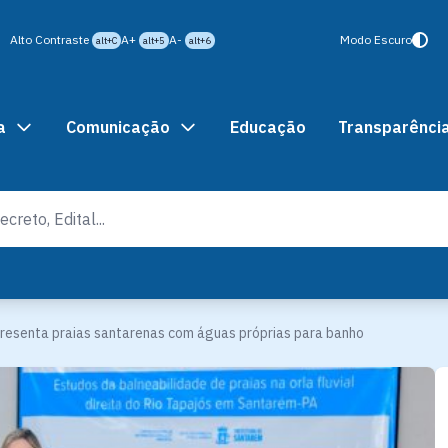
Alto Contraste
A+
A-
Modo Escuro
alt+C
alt+5
alt+6
a
Comunicação
Educação
Transparênci
resenta praias santarenas com águas próprias para banho