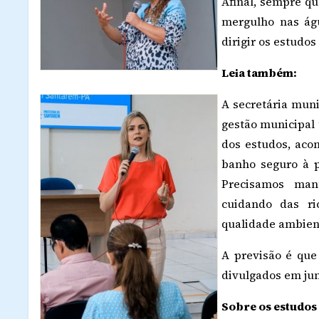
Afinal, sempre qu
mergulho nas águ
dirigir os estudo
Leia também:
A secretária muni
gestão municipal
dos estudos, aco
banho seguro à p
Precisamos man
cuidando das ri
qualidade ambient
A previsão é que
divulgados em jun
Sobre os estudos