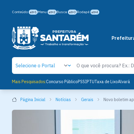
Conteúdo
Menu
Busca
Rodapé
alt+1
alt+2
alt+3
alt+4
Prefeitur
Mais Pesquisados:
Concurso Público
PSS
IPTU
Taxa de Lixo
Alvará
Página Inicial
Notícias
Gerais
Novo boletim ap