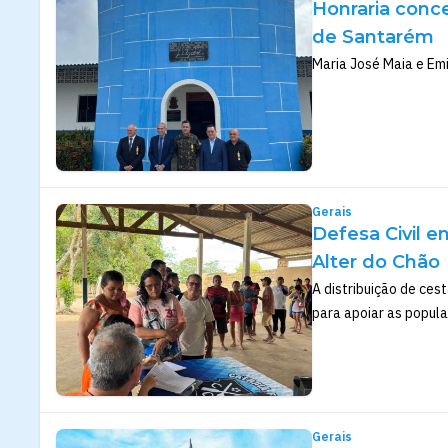
Honraria conce
de Santarém
Maria José Maia e Em
Gerais
Defesa Civil e
Alter do Chão
A distribuição de ces
para apoiar as popul
Gerais