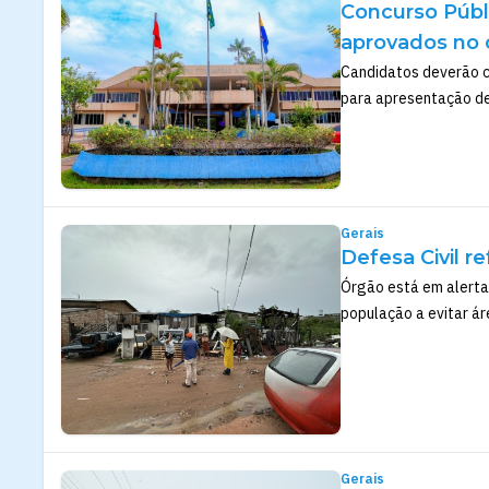
Concurso Públ
aprovados no 
Candidatos deverão 
para apresentação d
Gerais
Defesa Civil r
Órgão está em alerta,
população a evitar ár
Gerais