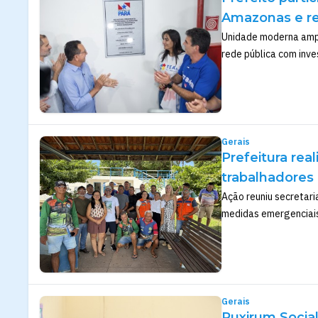
Amazonas e r
Unidade moderna ampl
rede pública com inve
Gerais
Prefeitura rea
trabalhadores
Ação reuniu secretari
medidas emergenciais
Gerais
Puxirum Social