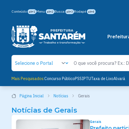
Conteúdo
Menu
Busca
Rodapé
alt+1
alt+2
alt+3
alt+4
Prefeitur
Mais Pesquisados:
Concurso Público
PSS
IPTU
Taxa de Lixo
Alvará
Página Inicial
Notícias
Gerais
Notícias de Gerais
Gerais
Prefeito parti