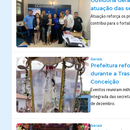
Ouvidoria Gera
atuação das se
Atuação reforça os pr
contribui para o fort
Gerais
Prefeitura ref
durante a Tras
Conceição
Eventos reuniram milh
integrada das secreta
de dezembro.
Gerais