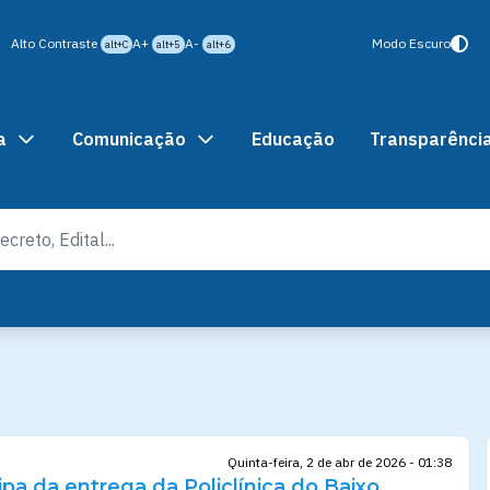
Alto Contraste
A+
A-
Modo Escuro
alt+C
alt+5
alt+6
a
Comunicação
Educação
Transparênci
Quinta-feira, 2 de abr de 2026 - 01:38
cipa da entrega da Policlínica do Baixo