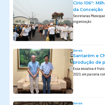
Círio 106º: M
da Conceição
Secretarias Municipai
organização
Gerais
Santarém e Ch
produção de p
Essa iniciativa é frut
2023, em parceria co
Gerais